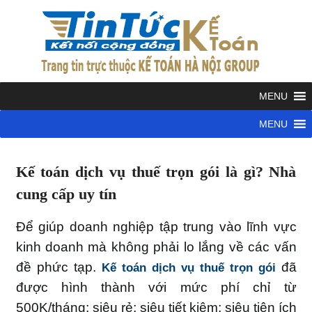
Skip
to
KẾ
content
TOÁN
Kết
nối
cộng
HÀ
đồng
kế
NỘI
Kế toán dịch vụ thuế trọn gói là gì? Nhà
toán
Dịch
cung cấp uy tín
vụ
GRO
kế
Để giúp doanh nghiệp tập trung vào lĩnh vực
toán
kinh doanh mà không phải lo lắng về các vấn
đề phức tạp.
đã
Kế toán dịch vụ thuế trọn gói
được hình thành với mức phí chỉ từ
500K/tháng; siêu rẻ; siêu tiết kiệm; siêu tiện ích