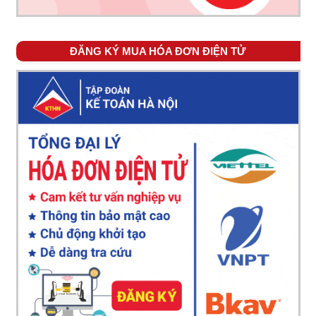
ĐĂNG KÝ MUA HÓA ĐƠN ĐIỆN TỬ