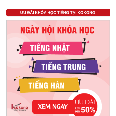
ƯU ĐÃI KHÓA HỌC TIẾNG TẠI KOKONO