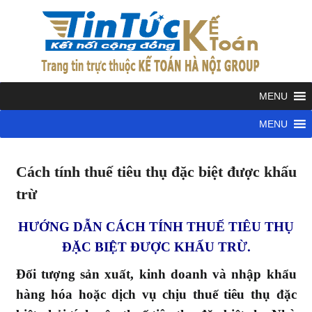
Skip
to
KẾ
content
TOÁN
Kết
nối
cộng
HÀ
đồng
kế
NỘI
Cách tính thuế tiêu thụ đặc biệt được khấu
toán
Bài
trừ
viết
GRO
cập
HƯỚNG DẪN CÁCH TÍNH THUẾ TIÊU THỤ
nhật
ĐẶC BIỆT ĐƯỢC KHẤU TRỪ.
mới
Đối tượng sản xuất, kinh doanh và nhập khẩu
nhất
hàng hóa hoặc dịch vụ chịu thuế tiêu thụ đặc
Thuế