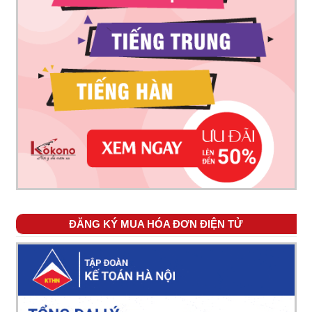
ĐĂNG KÝ MUA HÓA ĐƠN ĐIỆN TỬ