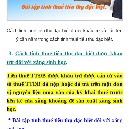
Cách tính thuế tiêu thụ đặc biệt được khấu trừ và các lưu
ý cần nắm trong cách tính thuế tiêu thụ đặc biệt.
3.
Cách tính thuế tiêu thụ đặc biệt được khấu
trừ đối với xăng sinh học
.
Tiền thuế TTĐB được khấu trừ được căn cứ vào
số thuế TTĐB đã nộp hoặc đã trả trên một đơn
vị nguyên liệu mua vào của kỳ khai thuế trước
liền kề của xăng khoáng để sản xuất xăng sinh
học.
* Bài tập tính thuế tiêu thụ đặc biệt
đối với xăng
sinh học.