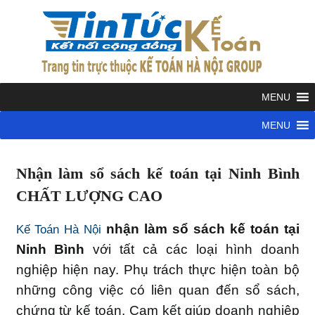
Skip
to
KẾ
content
TOÁN
Kết
nối
cộng
HÀ
đồng
kế
NỘI
Nhận làm sổ sách kế toán tại Ninh Bình
toán
Dịch
CHẤT LƯỢNG CAO
vụ
GRO
kế
nhận làm sổ sách kế toán tại
Kế Toán Hà Nội
toán
Ninh Bình
với tất cả các loại hình doanh
nghiệp hiện nay. Phụ trách thực hiện toàn bộ
những công việc có liên quan đến sổ sách,
chứng từ kế toán. Cam kết giúp doanh nghiệp