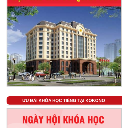
ƯU ĐÃI KHÓA HỌC TIẾNG TẠI KOKONO