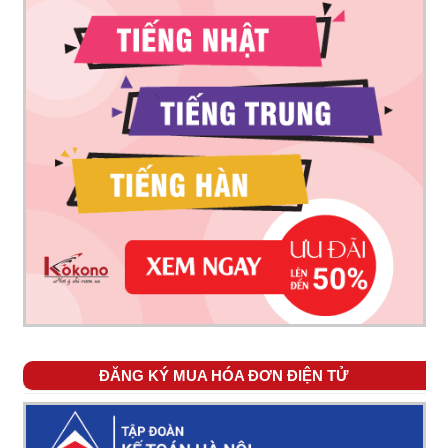
ĐĂNG KÝ MUA HÓA ĐƠN ĐIỆN TỬ