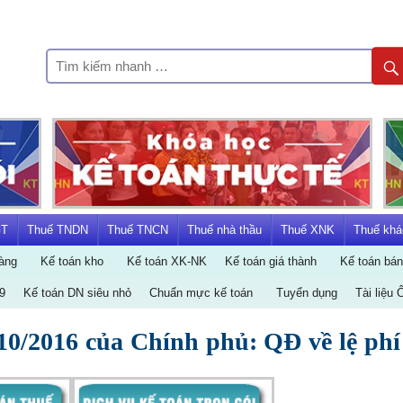
KẾ
TOÁN
HÀ
NỘI
GT
Thuế TNDN
Thuế TNCN
Thuế nhà thầu
Thuế XNK
Thuế khá
àng
Kế toán kho
Kế toán XK-NK
Kế toán giá thành
Kế toán bá
GROUP
9
Kế toán DN siêu nhỏ
Chuẩn mực kế toán
Tuyển dụng
Tài liệu 
0/2016 của Chính phủ: QĐ về lệ phí