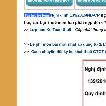
lý
ng
Nghị định 139/2016/NĐ-CP
Tin tức kế toán
Thuế
bài, các bậc thuế môn bài phải nộp đối v
môn
Lớp học Kế Toán thuế
>>
– Cập nhật thông t
bài
>> Lệ phí môn bài mới nhất áp dụng từ 1/1
>>
Cách chuyển đổi kỳ kê khai thuế GTGT 