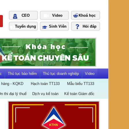
CEO
Video
Khoá học
Tuyển dụng
Sinh Viên
Hỏi đáp
c
Thủ tục bảo hiểm
Thủ tục doanh nghiệp
Video
n hàng - KQKD
Hạch toán TT133
Mẫu biểu TT133
Ôn thi đại lý thuế
Dịch vụ kế toán
Kế toán Giám đốc