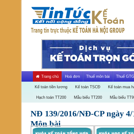
Skip
to
content
Kết
nối
cộng
đồng
kế
toán
Trang chủ
Hoá đơn
Thuế môn bài
Thuế GT
Kế toán tiền lương
Kế toán TSCĐ
Kế toán mua h
Hạch toán TT200
Mẫu biểu TT200
Mẫu biểu TT9
NĐ 139/2016/NĐ-CP ngày 4/1
Cơ
Môn bài
sở
pháp