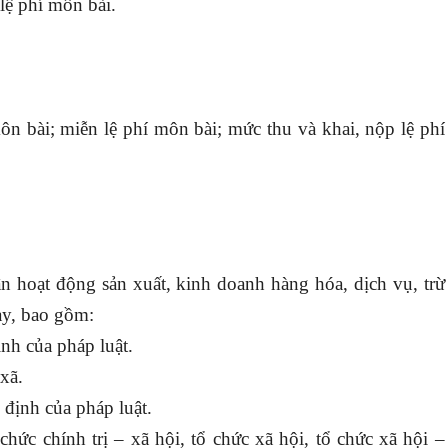
lệ phí môn bài.
n bài; miễn lệ phí môn bài; mức thu và khai, nộp lệ phí
ân hoạt động sản xuất, kinh doanh hàng hóa, dịch vụ, trừ
ày, bao gồm:
nh của pháp luật.
xã.
 định của pháp luật.
 chức chính trị – xã hội, tổ chức xã hội, tổ chức xã hội –