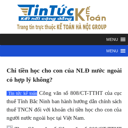
Skip
to
KẾ
content
TOÁN
Kết
nối
cộng
HÀ
đồng
kế
NỘI
Chi tiền học cho con của NLĐ nước ngoài
toán
Bài
có hợp lý không?
viết
GRO
cập
Công văn số 808/CT-TTHT của cục
Tin tức kế toán
nhật
thuế Tỉnh Bắc Ninh ban hành hướng dẫn chính sách
mới
thuế TNCN đối với khoản chi tiền học cho con của
nhất
người nước ngoài học tại Việt Nam.
Thuế