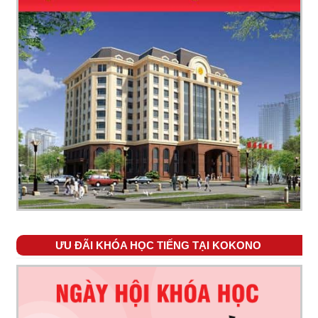
ƯU ĐÃI KHÓA HỌC TIẾNG TẠI KOKONO