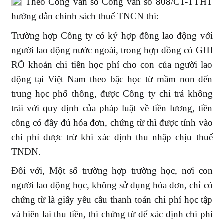
Theo Công văn số Công văn số 808/CT-TTHT
TNDN
hướng dẫn chính sách thuế TNCN thì:
Uncategorized
Trường hợp Công ty có ký hợp đồng lao động với
người lao động nước ngoài, trong hợp đồng có GHI
RÕ khoản chi tiền học phí cho con của người lao
động tại Việt Nam theo bậc học từ mầm non đến
trung học phổ thông, được Công ty chi trả không
trái với quy định của pháp luật về tiền lương, tiền
công có đầy đủ hóa đơn, chứng từ thì được tính vào
chi phí được trừ khi xác định thu nhập chịu thuế
TNDN.
Đối với, Một số trường hợp trường học, nơi con
người lao động học, không sử dụng hóa đơn, chỉ có
chứng từ là giấy yêu cầu thanh toán chi phí học tập
và biên lai thu tiền, thì chứng từ để xác định chi phí