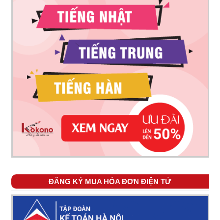
ĐĂNG KÝ MUA HÓA ĐƠN ĐIỆN TỬ