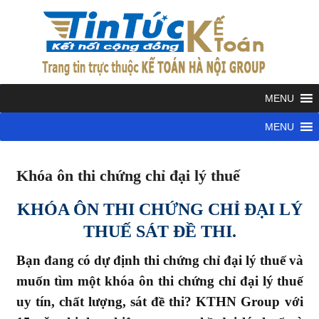
Skip
to
KẾ
content
TOÁN
Kết
nối
cộng
HÀ
đồng
kế
NỘI
Khóa ôn thi chứng chỉ đại lý thuế
toán
Ôn
thi
KHÓA ÔN THI CHỨNG CHỈ ĐẠI LÝ
GRO
đại
THUẾ SÁT ĐỀ THI.
lý
Bạn đang có dự định thi chứng chỉ đại lý thuế và
thuế
muốn tìm một khóa ôn thi chứng chỉ đại lý thuế
uy tín, chất lượng, sát đề thi? KTHN Group với