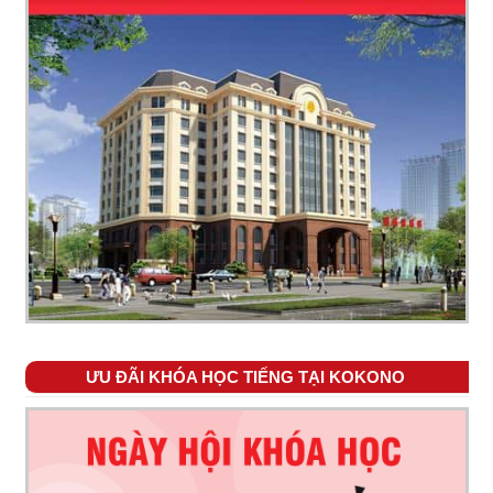
ƯU ĐÃI KHÓA HỌC TIẾNG TẠI KOKONO