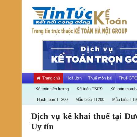
Skip
to
content
Kết
nối
cộng
đồng
kế
toán
Trang chủ
Hoá đơn
Thuế môn bài
Thuế GT
Kế toán tiền lương
Kế toán TSCĐ
Kế toán mua h
Hạch toán TT200
Mẫu biểu TT200
Mẫu biểu TT9
Dịch vụ kê khai thuế tại 
Dịch
Uy tín
vụ
kế