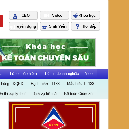
CEO
Video
Khoá học
Tuyển dụng
Sinh Viên
Hỏi đáp
c
Thủ tục bảo hiểm
Thủ tục doanh nghiệp
Video
n hàng - KQKD
Hạch toán TT133
Mẫu biểu TT133
Ôn thi đại lý thuế
Dịch vụ kế toán
Kế toán Giám đốc