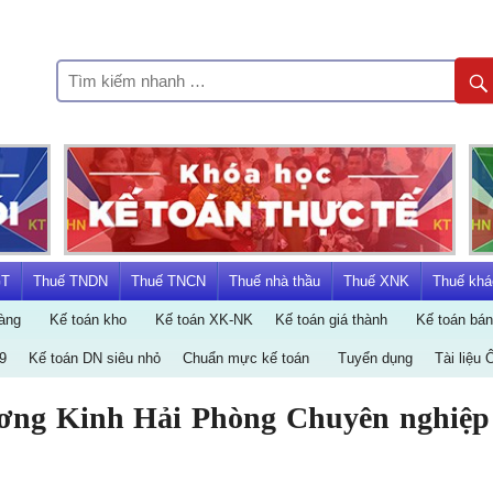
KẾ
TOÁN
HÀ
NỘI
GT
Thuế TNDN
Thuế TNCN
Thuế nhà thầu
Thuế XNK
Thuế khá
àng
Kế toán kho
Kế toán XK-NK
Kế toán giá thành
Kế toán bá
GROUP
9
Kế toán DN siêu nhỏ
Chuẩn mực kế toán
Tuyển dụng
Tài liệu 
Dương Kinh Hải Phòng Chuyên nghiệp