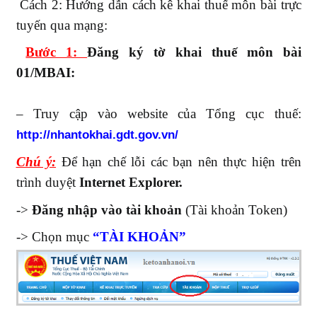
Cách 2: Hướng dẫn cách kê khai thuế môn bài trực
tuyến qua mạng:
Bước 1:
Đăng ký tờ khai thuế môn bài
01/MBAI:
– Truy cập vào website của Tổng cục thuế:
http://nhantokhai.gdt.gov.vn/
Chú ý:
Để hạn chế lỗi các bạn nên thực hiện trên
trình duyệt
Internet Explorer.
->
Đăng nhập vào tài khoản
(Tài khoản Token)
-> Chọn mục
“TÀI KHOẢN”