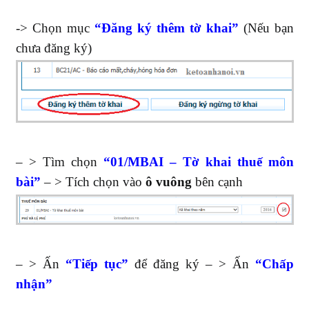
-> Chọn mục
“Đăng ký thêm tờ khai”
(Nếu bạn
chưa đăng ký)
– > Tìm chọn
“01/MBAI – Tờ khai thuế môn
bài”
– > Tích chọn vào
ô vuông
bên cạnh
– > Ấn
“Tiếp tục”
để đăng ký – > Ấn
“Chấp
nhận”