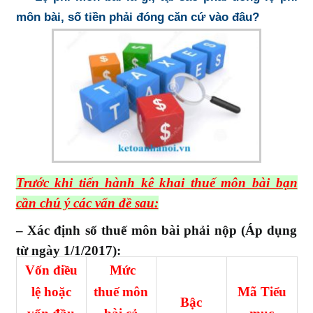
môn bài, số tiền phải đóng căn cứ vào đâu?
Trước khi tiến hành kê khai thuế môn bài bạn
cần chú ý các vấn đề sau:
– Xác định số thuế môn bài phải nộp (Áp dụng
từ ngày 1/1/2017):
Vốn điều
Mức
lệ hoặc
thuế môn
Mã Tiểu
Bậc