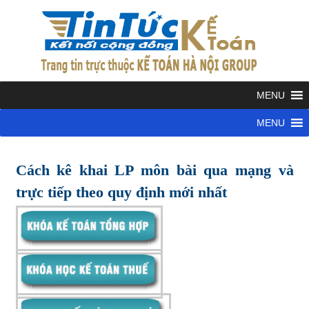
Skip
to
KẾ
content
TOÁN
Kết
nối
cộng
HÀ
đồng
kế
NỘI
Cách kê khai LP môn bài qua mạng và
toán
Kê
trực tiếp theo quy định mới nhất
khai,
GRO
nộp
thuế
Thuế
môn
bài