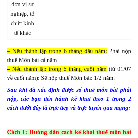
đơn vị sự
nghiệp, tổ
chức kinh
tế khác
– Nếu thành lập trong 6 tháng đầu năm:
Phải nộp
thuế Môn bài cả năm
– Nếu thành lập trong 6 tháng cuối năm
(từ 01/07
về cuối năm): Sẽ nộp thuế Môn bài: 1/2 năm.
Sau khi đã xác định được số thuế môn bài phải
nộp, các bạn tiến hành kê khai theo 1 trong 2
cách dưới đây là trực tiếp và trực tuyến qua mạng:
Cách 1: Hướng dẫn cách kê khai thuế môn bài