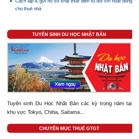
Cách lập & gửi hồ sơ khai thuế điện tử đối với hoạt động
cho thuê nhà
TUYỂN SINH DU HỌC NHẬT BẢN
Tuyển sinh Du Học Nhật Bản các kỳ trong năm tại
khu vực Tokyo, Chiba, Saitama...
CHUYÊN MỤC THUẾ GTGT