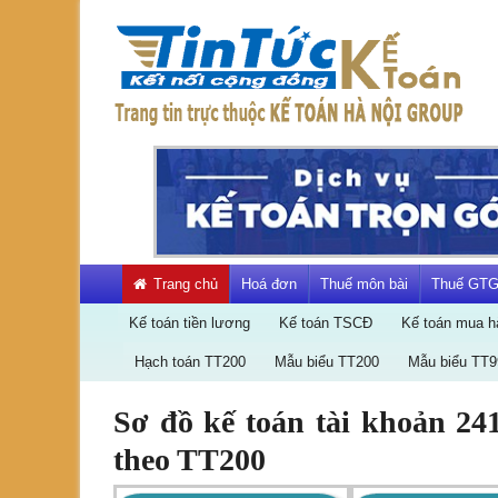
Skip
to
content
Kết
nối
cộng
đồng
kế
toán
Trang chủ
Hoá đơn
Thuế môn bài
Thuế GT
Kế toán tiền lương
Kế toán TSCĐ
Kế toán mua h
Hạch toán TT200
Mẫu biểu TT200
Mẫu biểu TT9
Sơ đồ kế toán tài khoản 241
Hạch
theo TT200
toán
TT200