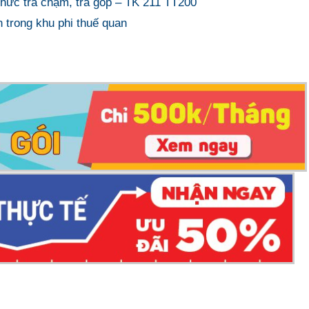
ức trả chậm, trả góp – TK 211 TT200
 trong khu phi thuế quan