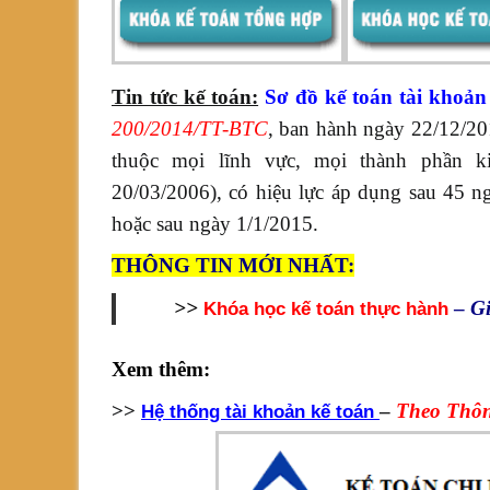
Sơ đồ
hạch
Tin tức kế toán:
Sơ đồ kế toán tài khoản
toán
200/2014/TT-BTC
, ban hành ngày 22/12/2
TT200
thuộc mọi lĩnh vực, mọi thành phần k
20/03/2006), có hiệu lực áp dụng sau 45 n
hoặc sau ngày 1/1/2015.
THÔNG TIN MỚI NHẤT:
>>
–
G
Khóa học kế toán thực hành
Xem thêm:
>>
–
Theo Thô
Hệ thống tài khoản kế toán