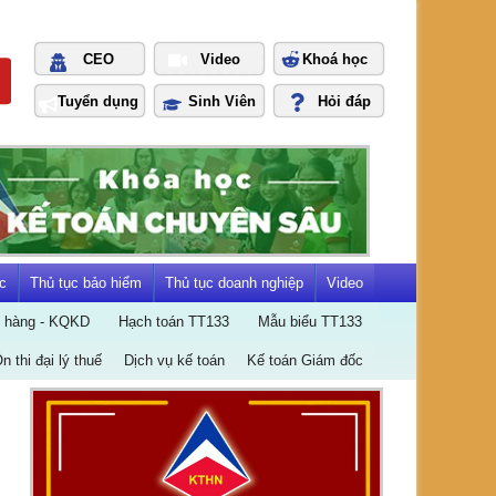
CEO
Video
Khoá học
Tuyển dụng
Sinh Viên
Hỏi đáp
c
Thủ tục bảo hiểm
Thủ tục doanh nghiệp
Video
n hàng - KQKD
Hạch toán TT133
Mẫu biểu TT133
Ôn thi đại lý thuế
Dịch vụ kế toán
Kế toán Giám đốc