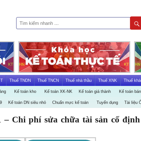
KẾ
TOÁN
HÀ
NỘI
GT
Thuế TNDN
Thuế TNCN
Thuế nhà thầu
Thuế XNK
Thuế khá
àng
Kế toán kho
Kế toán XK-NK
Kế toán giá thành
Kế toán bá
GROUP
9
Kế toán DN siêu nhỏ
Chuẩn mực kế toán
Tuyển dụng
Tài liệu 
 – Chi phí sửa chữa tài sản cố định