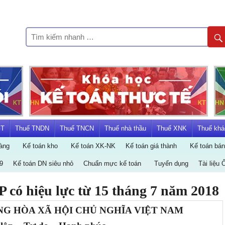
KẾ
TOÁN
HÀ
NỘI
GT
Thuế TNDN
Thuế TNCN
Thuế nhà thầu
Thuế XNK
Thuế khá
àng
Kế toán kho
Kế toán XK-NK
Kế toán giá thành
Kế toán bá
GROUP
9
Kế toán DN siêu nhỏ
Chuẩn mực kế toán
Tuyển dụng
Tài liệu 
 có hiệu lực từ 15 tháng 7 năm 2018
G HÒA XÃ HỘI CHỦ NGHĨA VIỆT NAM