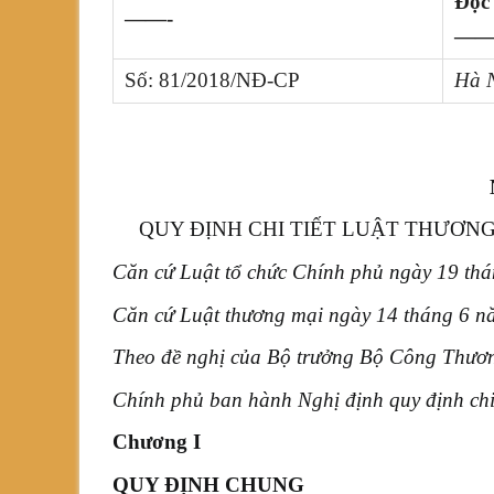
Độc
——-
nhật
—
mới
Số: 81/2018/NĐ-CP
Hà N
nhất
QUY ĐỊNH CHI TIẾT LUẬT THƯƠN
Căn cứ Luật tổ chức Chính phủ ngày 19 th
Căn cứ Luật thương mại ngày 14 tháng 6 n
Theo đề nghị của Bộ trưởng Bộ Công Thươ
Chính phủ ban hành Nghị định quy định chi 
Chương I
QUY ĐỊNH CHUNG