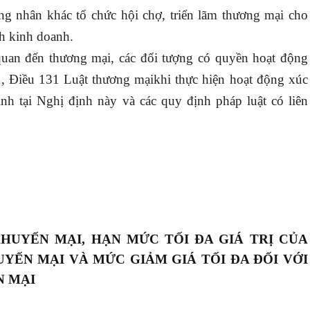
ng nhân khác tổ chức hội chợ, triển lãm thương mại cho
h kinh doanh.
 quan đến thương mại, các đối tượng có quyền hoạt động
1, Điều 131 Luật thương mạikhi thực hiện hoạt động xúc
ịnh tại Nghị định này và các quy định pháp luật có liên
KHUYẾN MẠI, HẠN MỨC TỐI ĐA GIÁ TRỊ CỦA
YẾN MẠI VÀ MỨC GIẢM GIÁ TỐI ĐA ĐỐI VỚI
N MẠI