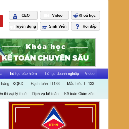
CEO
Video
Khoá học
Tuyển dụng
Sinh Viên
Hỏi đáp
c
Thủ tục bảo hiểm
Thủ tục doanh nghiệp
Video
n hàng - KQKD
Hạch toán TT133
Mẫu biểu TT133
Ôn thi đại lý thuế
Dịch vụ kế toán
Kế toán Giám đốc