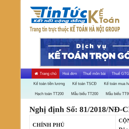
Skip
to
content
Kết
nối
cộng
đồng
kế
toán
Trang chủ
Hoá đơn
Thuế môn bài
Thuế GT
Kế toán tiền lương
Kế toán TSCĐ
Kế toán mua h
Hạch toán TT200
Mẫu biểu TT200
Mẫu biểu TT9
Nghị định Số: 81/2018/NĐ-CP
Bài
viết
CỘN
CHÍNH PHỦ
cập