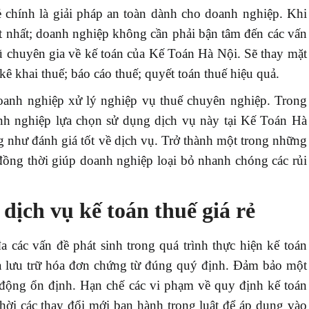
rẻ chính là giải pháp an toàn dành cho doanh nghiệp. Khi
ốt nhất; doanh nghiệp không cần phải bận tâm đến các vấn
gũ chuyên gia về kế toán của Kế Toán Hà Nội. Sẽ thay mặt
ê khai thuế; báo cáo thuế; quyết toán thuế hiệu quả.
oanh nghiệp xử lý nghiệp vụ thuế chuyên nghiệp. Trong
h nghiệp lựa chọn sử dụng dịch vụ này tại Kế Toán Hà
g như đánh giá tốt về dịch vụ. Trở thành một trong những
 đồng thời giúp doanh nghiệp loại bỏ nhanh chóng các rủi
dịch vụ kế toán thuế giá rẻ
đa các vấn đề phát sinh trong quá trình thực hiện kế toán
và lưu trữ hóa đơn chứng từ đúng quý định. Đảm bảo một
t động ổn định. Hạn chế các vi phạm về quy định kế toán
hời các thay đổi mới ban hành trong luật để áp dụng vào