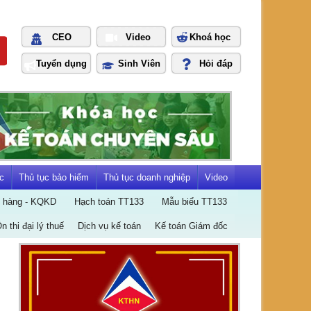
CEO
Video
Khoá học
Tuyển dụng
Sinh Viên
Hỏi đáp
c
Thủ tục bảo hiểm
Thủ tục doanh nghiệp
Video
n hàng - KQKD
Hạch toán TT133
Mẫu biểu TT133
Ôn thi đại lý thuế
Dịch vụ kế toán
Kế toán Giám đốc