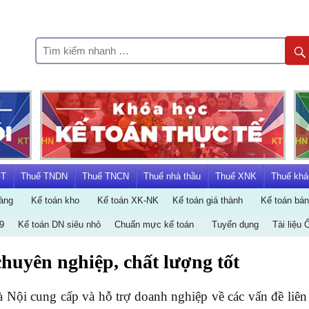
KẾ
TOÁN
HÀ
NỘI
GT
Thuế TNDN
Thuế TNCN
Thuế nhà thầu
Thuế XNK
Thuế khá
àng
Kế toán kho
Kế toán XK-NK
Kế toán giá thành
Kế toán bá
GROUP
9
Kế toán DN siêu nhỏ
Chuẩn mực kế toán
Tuyển dụng
Tài liệu 
 chuyên nghiệp, chất lượng tốt
Nội cung cấp và hỗ trợ doanh nghiệp về các vấn đề liên