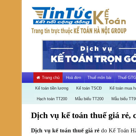
Skip
to
content
Kết
nối
cộng
đồng
kế
toán
Trang chủ
Hoá đơn
Thuế môn bài
Thuế GT
Kế toán tiền lương
Kế toán TSCĐ
Kế toán mua h
Hạch toán TT200
Mẫu biểu TT200
Mẫu biểu TT9
Dịch vụ kế toán thuế giá rẻ,
Dịch
vụ
Dịch vụ kế toán thuế giá rẻ
do Kế Toán Hà 
kế