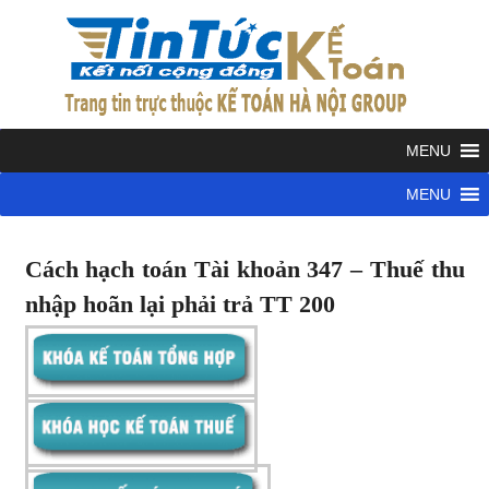
Skip
to
KẾ
content
TOÁN
Kết
nối
cộng
HÀ
đồng
kế
NỘI
Cách hạch toán Tài khoản 347 – Thuế thu
toán
Cách
nhập hoãn lại phải trả TT 200
hạch
GRO
toán
tài
khoản
TT200
Hạch