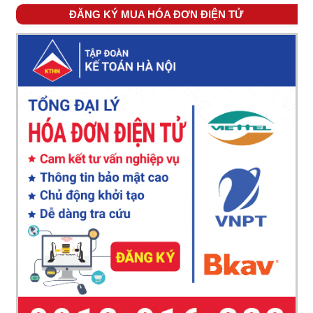
ĐĂNG KÝ MUA HÓA ĐƠN ĐIỆN TỬ