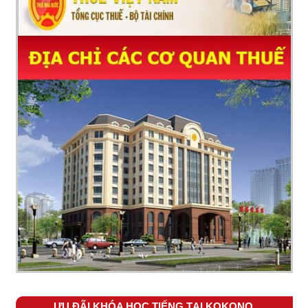
ƯU ĐÃI KHÓA HỌC TIẾNG TẠI KOKONO